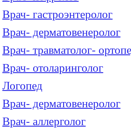
Врач- гастроэнтеролог
Врач- дерматовенеролог
Врач- травматолог- ортоп
Врач- отоларинголог
Логопед
Врач- дерматовенеролог
Врач- аллерголог