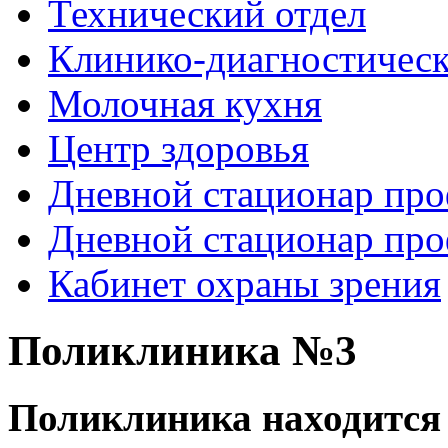
Технический отдел
Клинико-диагностическ
Молочная кухня
Центр здоровья
Дневной стационар про
Дневной стационар про
Кабинет охраны зрения
Здесь можно
Поликлиника №3
купить
рыболовные катушки
Поликлиника находится 