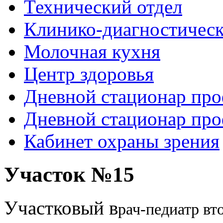
Технический отдел
Клинико-диагностическ
Молочная кухня
Центр здоровья
Дневной стационар про
Дневной стационар про
Кабинет охраны зрения
Рыболовные катушки
Участок №15
http://nachodki.ru/shop/okhota-turizm-rybalk
Участковый в
рач-педиатр
вто