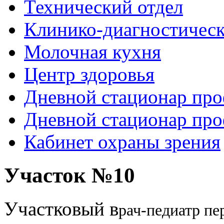
Технический отдел
Клинико-диагностическ
Молочная кухня
Центр здоровья
Дневной стационар про
Дневной стационар про
Кабинет охраны зрения
Рыболовные катушки
Участок №10
http://nachodki.ru/shop/okhota-turizm-rybalk
Участковый в
рач-педиатр
пер