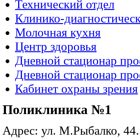
Технический отдел
Клинико-диагностическ
Молочная кухня
Центр здоровья
Дневной стационар про
Дневной стационар про
Кабинет охраны зрения
Рыболовные катушки
Поликлиника №1
http://nachodki.ru/shop/okhota-turizm-rybalk
Адрес: ул. М.Рыбалко, 44.