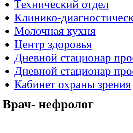
Технический отдел
Клинико-диагностическ
Молочная кухня
Центр здоровья
Дневной стационар про
Дневной стационар про
Кабинет охраны зрения
Рыболовные катушки
Врач- нефролог
http://nachodki.ru/shop/okhota-turizm-rybalk