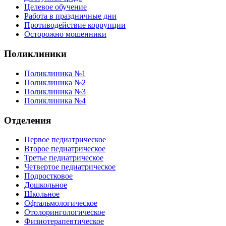
Целевое обучение
Работа в праздничные дни
Противодействие коррупции
Осторожно мошенники
Поликлиники
Поликлиника №1
Поликлиника №2
Поликлиника №3
Поликлиника №4
Отделения
Первое педиатрическое
Второе педиатрическое
Третье педиатрическое
Четвертое педиатрическое
Подростковое
Дошкольное
Школьное
Офтальмологическое
Отолорингологическое
Физиотерапевтическое