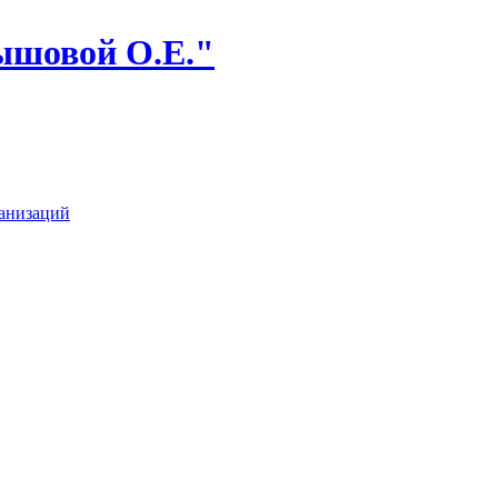
ышовой О.Е."
анизаций