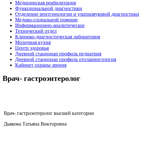
Медицинская реабилитация
Функциональной диагностики
Отделение рентгенологии и ультразвуковой диагностики
Медико-социальной помощи
Информационно-аналитическое
Технический отдел
Клинико-диагностическая лаборатория
Молочная кухня
Центр здоровья
Дневной стационар профиль педиатрия
Дневной стационар профиль отоларингология
Кабинет охраны зрения
Врач- гастроэнтеролог
Здесь можно
купить
рыболовные катушки
Врач- гастроэнтеролог высшей категории
Дьякова Татьяна Викторовна