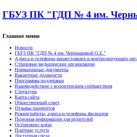
ГБУЗ ПК "ГДП № 4 им. Черн
Главное меню
Новости
ГБУЗ ПК "ГДП № 4 им. Чернышовой О.Е."
Адреса и телефоны вышестоящих и контролирующих орг
Cтраховые медицинские организации
Нормативные документы
Вакантные должности
Программы поддержки
Взаимодействие с волонтерским сообществом
Структура
Карта сайта
Общественный совет
Отзывы пациентов
Режим работы, адреса и телефоны филиалов
Полезная информация для родителей
Осторожно: клещ
Платные услуги
Доступная среда