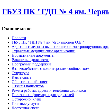
ГБУЗ ПК "ГДП № 4 им. Черн
Главное меню
Новости
ГБУЗ ПК "ГДП № 4 им. Чернышовой О.Е."
Адреса и телефоны вышестоящих и контролирующих орг
Cтраховые медицинские организации
Нормативные документы
Вакантные должности
Программы поддержки
Взаимодействие с волонтерским сообществом
Структура
Карта сайта
Общественный совет
Отзывы пациентов
Режим работы, адреса и телефоны филиалов
Полезная информация для родителей
Осторожно: клещ
Платные услуги
Доступная среда