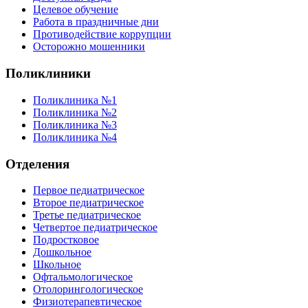
Целевое обучение
Работа в праздничные дни
Противодействие коррупции
Осторожно мошенники
Поликлиники
Поликлиника №1
Поликлиника №2
Поликлиника №3
Поликлиника №4
Отделения
Первое педиатрическое
Второе педиатрическое
Третье педиатрическое
Четвертое педиатрическое
Подростковое
Дошкольное
Школьное
Офтальмологическое
Отолорингологическое
Физиотерапевтическое