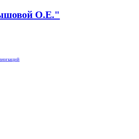
ышовой О.Е."
анизаций