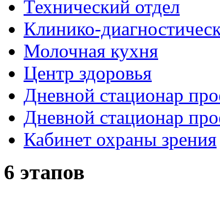
Технический отдел
Клинико-диагностическ
Молочная кухня
Центр здоровья
Дневной стационар про
Дневной стационар про
Кабинет охраны зрения
Рыболовные катушки
6 этапов
http://nachodki.ru/shop/okhota-turizm-rybalk