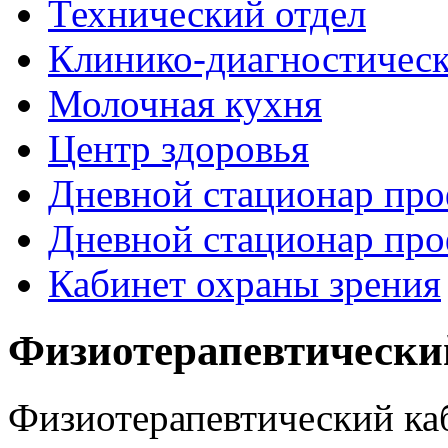
Технический отдел
Клинико-диагностическ
Молочная кухня
Центр здоровья
Дневной стационар про
Дневной стационар про
Кабинет охраны зрения
Рыболовные катушки
Физиотерапевтически
http://nachodki.ru/shop/okhota-turizm-rybalk
Физиотерапевтический ка